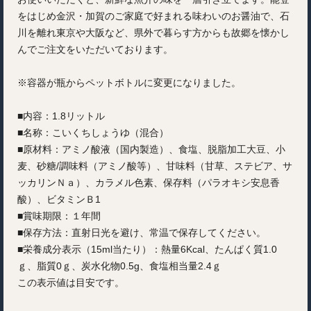
をはじめ金沢・加賀のご家庭で好まれる味わいのお醤油で、石
川を離れ東京や大阪など、県外で暮らす方からも故郷を懐かし
んでご注文をいただいております。
※容器が瓶からペットボトルに変更になりました。
■内容：1.8リットル
■名称：こいくちしょうゆ（混合）
■原材料：アミノ酸液（国内製造）、食塩、脱脂加工大豆、小
麦、砂糖/調味料（アミノ酸等）、甘味料（甘草、ステビア、サ
ッカリンＮａ）、カラメル色素、保存料（パラオキシ安息香
酸）、ビタミンＢ1
■賞味期限：１年間
■保存方法：直射日光を避け、常温で保存してください。
■栄養成分表示（15ml当たり）：熱量6Kcal、たんぱく質1.0
ｇ、脂質0ｇ、炭水化物0.5g、食塩相当量2.4ｇ
この表示値は目安です。