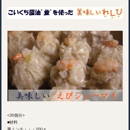
<30個分>
■材料
豚ミンチ・・・200ｇ