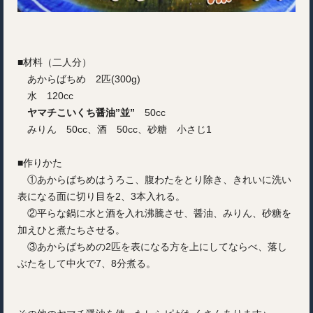
■材料（二人分）
あからばちめ 2匹(300g)
水 120cc
ヤマチこいくち醤油”並”
50cc
みりん 50cc、酒 50cc、砂糖 小さじ1
■作りかた
①あからばちめはうろこ、腹わたをとり除き、きれいに洗い
表になる面に切り目を2、3本入れる。
②平らな鍋に水と酒を入れ沸騰させ、醤油、みりん、砂糖を
加えひと煮たちさせる。
③あからばちめの2匹を表になる方を上にしてならべ、落し
ぶたをして中火で7、8分煮る。