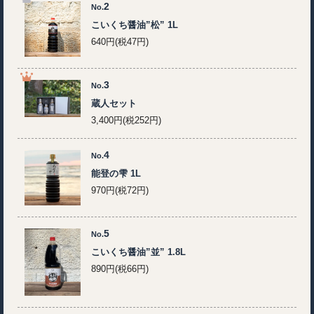
2
No.
こいくち醤油”松” 1L
640円(税47円)
3
No.
蔵人セット
3,400円(税252円)
4
No.
能登の雫 1L
970円(税72円)
5
No.
こいくち醤油”並” 1.8L
890円(税66円)