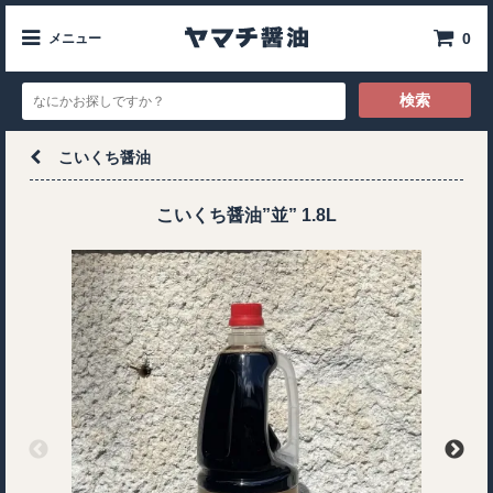
0
メニュー
検索
こいくち醤油
こいくち醤油”並” 1.8L